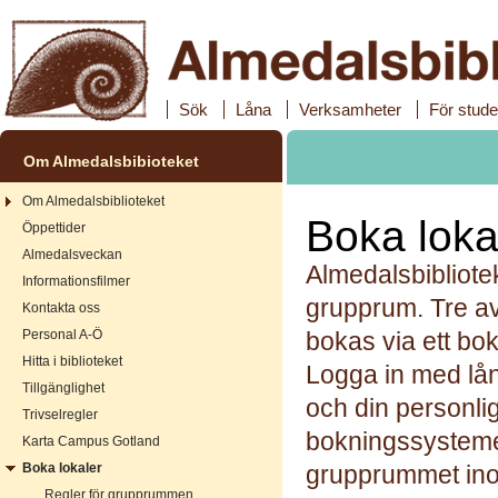
Sök
Låna
Verksamheter
För stude
Om Almedalsbibioteket
Om Almedalsbiblioteket
Boka loka
Öppettider
Almedalsveckan
Almedalsbibliote
Informationsfilmer
grupprum. Tre a
Kontakta oss
Personal A-Ö
bokas via ett b
Hitta i biblioteket
Logga in med lå
Tillgänglighet
och din personlig
Trivselregler
bokningssystemet 
Karta Campus Gotland
Boka lokaler
grupprummet ino
Regler för grupprummen