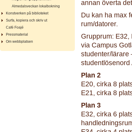
annan överta de
Almedalsveckan lokalbokning
Konstverken på biblioteket
Du kan ha max f
Surfa, kopiera och skriv ut
rum/datorer.
Café Foajé
Pressmaterial
Grupprum: E32, 
Om webbplatsen
via Campus Gotl
studenter/lärare 
studentlösenord 
Plan 2
E20, cirka 8 plat
E21, cirka 8 plat
Plan 3
E32, cirka 6 pla
handledningsru
E34, cirka 4 plat