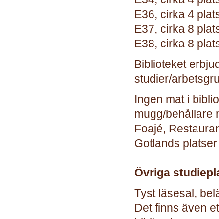
E36, cirka 4 plat
E37, cirka 8 plat
E38, cirka 8 plat
Biblioteket erbju
studier/arbetsg
Ingen mat i bibli
mugg/behållare m
Foajé, Restaura
Gotlands platser
Övriga studiepl
Tyst läsesal, bel
Det finns även et