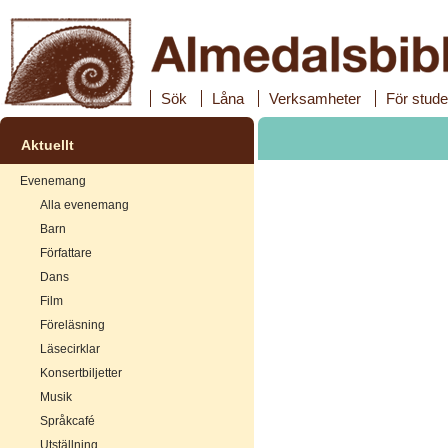
Sök
Låna
Verksamheter
För stude
Aktuellt
Evenemang
Alla evenemang
Barn
Författare
Dans
Film
Föreläsning
Läsecirklar
Konsertbiljetter
Musik
Språkcafé
Utställning