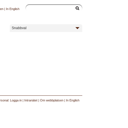
sen
|
In English
Snabbval
rsonal: Logga in
|
Intranätet
|
Om webbplatsen
|
In English