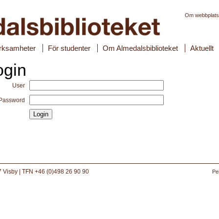
Om webbplat
rksamheter
För studenter
Om Almedalsbiblioteket
Aktuellt
ogin
User
Password
 Visby | TFN +46 (0)498 26 90 90
Pe