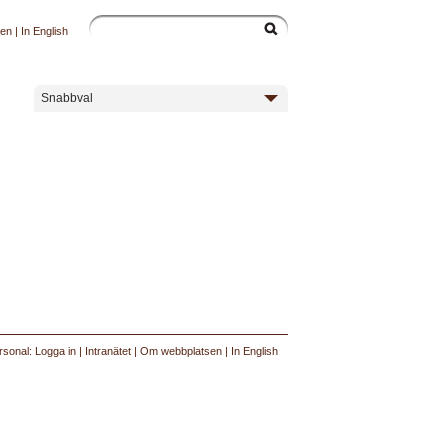
sen
|
In English
Snabbval
rsonal: Logga in
|
Intranätet
|
Om webbplatsen
|
In English