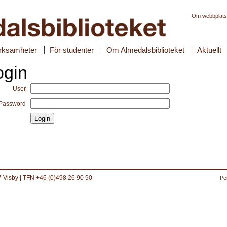
Om webbplat
rksamheter
För studenter
Om Almedalsbiblioteket
Aktuellt
ogin
User
Password
 Visby | TFN +46 (0)498 26 90 90
Pe